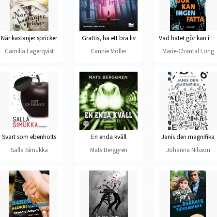
När kastanjer spricker
Grattis, ha ett bra liv
Vad hatet gör kan ingen fatta
Camilla Lagerqvist
Cannie Möller
Marie-Chantal Long
Svart som ebenholts
En enda kväll
Janis den magnifika
Salla Simukka
Mats Berggren
Johanna Nilsson