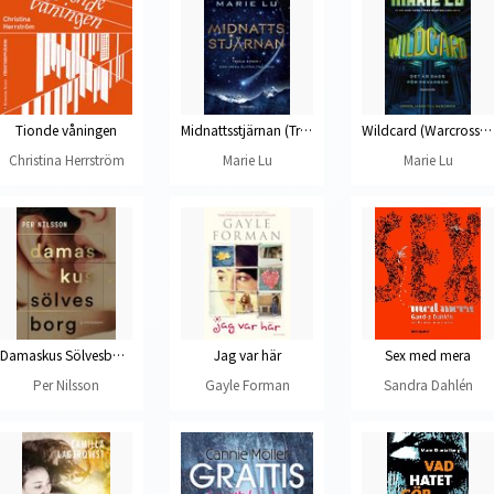
Tionde våningen
Midnattsstjärnan (Tredje boken i Den unga eliten-trilogin)
Wildcard (Warcross, del 2)
Christina Herrström
Marie Lu
Marie Lu
Damaskus Sölvesborg
Jag var här
Sex med mera
Per Nilsson
Gayle Forman
Sandra Dahlén