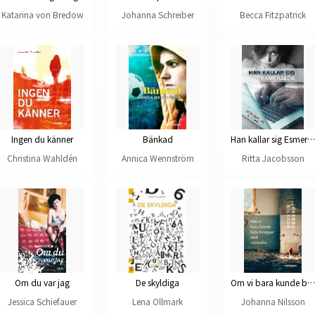
Katarina von Bredow
Johanna Schreiber
Becca Fitzpatrick
Ingen du känner
Bänkad
Han kallar sig Esmeralda
Christina Wahldén
Annica Wennström
Ritta Jacobsson
Om du var jag
De skyldiga
Om vi bara kunde byta kroppar med varandra
Jessica Schiefauer
Lena Ollmark
Johanna Nilsson