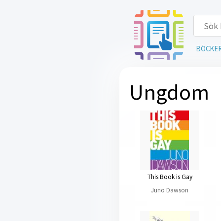
BÖCKE
Ungdom
This Book is Gay
Juno Dawson