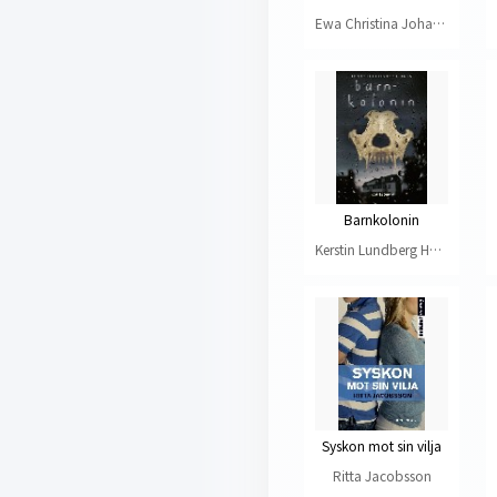
Ewa Christina Johansson, Kristina Sjögren
Barnkolonin
Kerstin Lundberg Hahn
Syskon mot sin vilja
Ritta Jacobsson