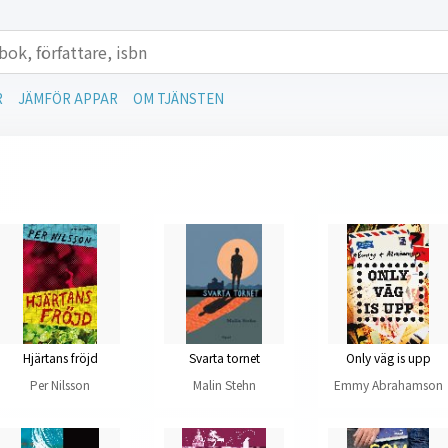
R
JÄMFÖR APPAR
OM TJÄNSTEN
Hjärtans fröjd
Svarta tornet
Only väg is upp
Per Nilsson
Malin Stehn
Emmy Abrahamson