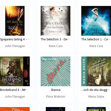
Spejarens lärling 4 - Slaget om Skandia
The Selection 3 - Den utvalda
The Selection 1 - Ceremonin
John Flanagan
Kiera Cass
Kiera Cass
Broderband 8 - Attacken
Stanna
...och de vita skuggorna i skogen (Skuggserien, del 2)
John Flanagan
Flora Wiström
Maria Gripe