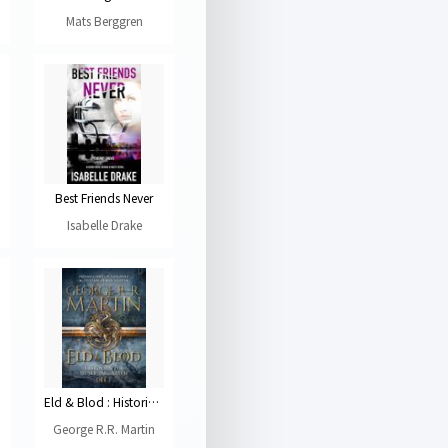
Mats Berggren
Best Friends Never
Isabelle Drake
Eld & Blod : Historien om huset Targaryen (Del I)
George R.R. Martin