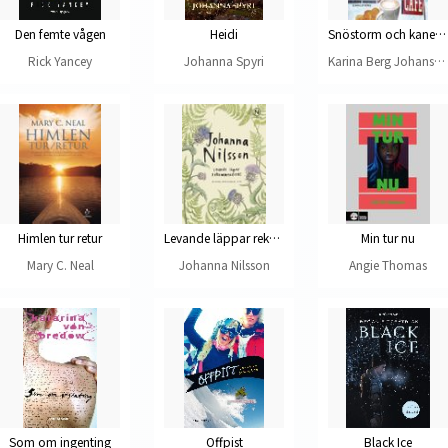
Den femte vågen
Heidi
Snöstorm och kanelhjärtan
Rick Yancey
Johanna Spyri
Karina Berg Johansson, Pernilla Gesén, Camilla Lagerqvist
Himlen tur retur
Levande läppar rekommenderas
Min tur nu
Mary C. Neal
Johanna Nilsson
Angie Thomas
Som om ingenting
Offpist
Black Ice