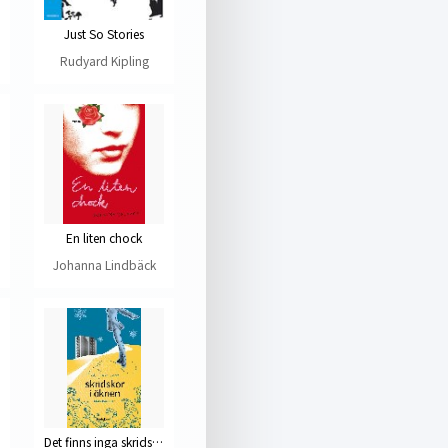
Just So Stories
Rudyard Kipling
En liten chock
Johanna Lindbäck
Det finns inga skridskor i öknen