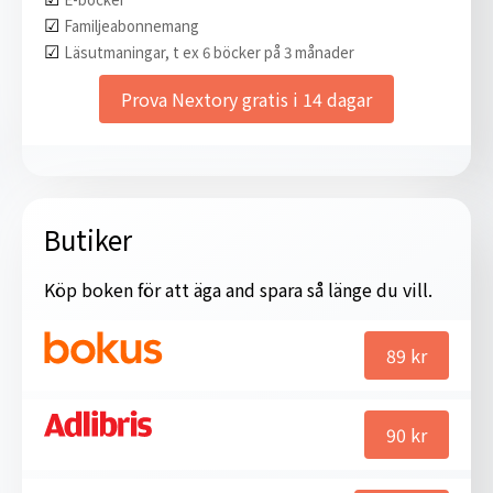
☑︎
Familjeabonnemang
☑︎
Läsutmaningar, t ex 6 böcker på 3 månader
Prova Nextory gratis i 14 dagar
Butiker
Köp boken för att äga and spara så länge du vill.
89
kr
90
kr