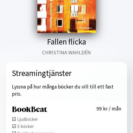
Fallen flicka
CHRISTINA WAHLDÉN
Streamingtjänster
Lyssna på hur många böcker du vill till ett fast
pris.
99 kr / mån
☑︎
Ljudböcker
☑︎
E-böcker
☑︎