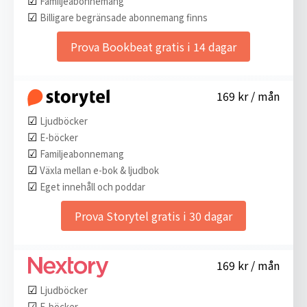
Familjeabonnemang
☑︎
Billigare begränsade abonnemang finns
Prova Bookbeat gratis i 14 dagar
169 kr / mån
☑︎
Ljudböcker
☑︎
E-böcker
☑︎
Familjeabonnemang
☑︎
Växla mellan e-bok & ljudbok
☑︎
Eget innehåll och poddar
Prova Storytel gratis i 30 dagar
169 kr / mån
☑︎
Ljudböcker
☑︎
E-böcker