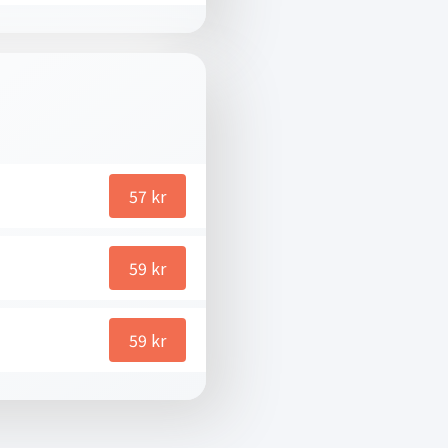
57
kr
59
kr
59
kr