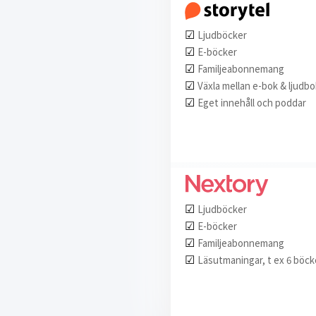
☑︎
Ljudböcker
☑︎
E-böcker
☑︎
Familjeabonnemang
☑︎
Växla mellan e-bok & ljudbo
☑︎
Eget innehåll och poddar
☑︎
Ljudböcker
☑︎
E-böcker
☑︎
Familjeabonnemang
☑︎
Läsutmaningar, t ex 6 böck