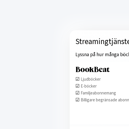
Streamingtjänst
Lyssna på hur många böcker
☑︎
Ljudböcker
☑︎
E-böcker
☑︎
Familjeabonnemang
☑︎
Billigare begränsade abon