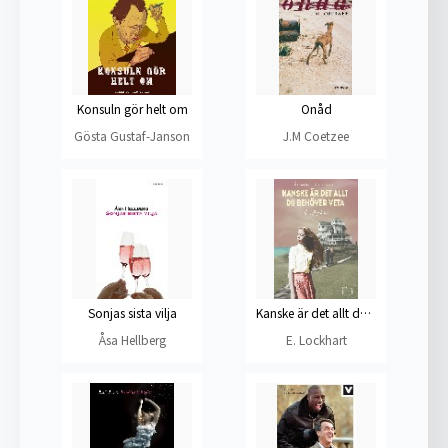
Konsuln gör helt om
Onåd
Gösta Gustaf-Janson
J.M Coetzee
Sonjas sista vilja
Kanske är det allt du behöver veta
Åsa Hellberg
E. Lockhart