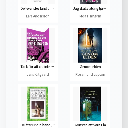
De levandes land : Intill Storälven
Jag skulle aldrig ljuga för dig
Lars Andersson
Moa Herngren
Tack för att du inte är ett jävla svin
Genom elden
Jens Klitgaard
Rosamund Lupton
De äter ur din hand, baby : Cindy Shermans samlade dagböcker
Konsten att vara Ela