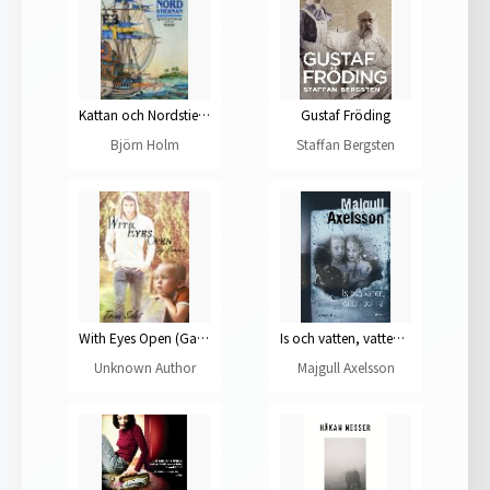
Kattan och Nordstiernan : Sjörövarroman
Gustaf Fröding
Björn Holm
Staffan Bergsten
With Eyes Open (Gay Romance)
Is och vatten, vatten och is
Unknown Author
Majgull Axelsson