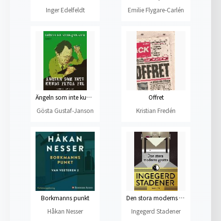
Inger Edelfeldt
Emilie Flygare-Carlén
Ängeln som inte kunde flyga fel
Offret
Gösta Gustaf-Janson
Kristian Fredén
Borkmanns punkt
Den stora moderns grotta : En ropande bok
Håkan Nesser
Ingegerd Stadener