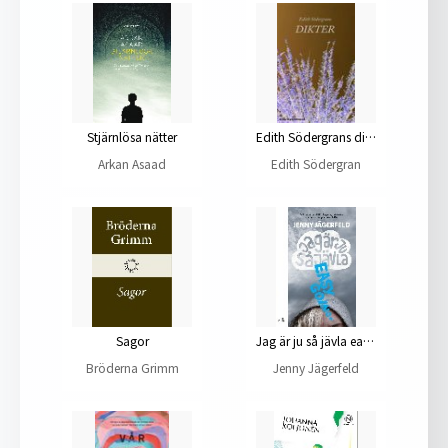
Stjärnlösa nätter
Edith Södergrans dikter
Arkan Asaad
Edith Södergran
Sagor
Jag är ju så jävla easy going
Bröderna Grimm
Jenny Jägerfeld