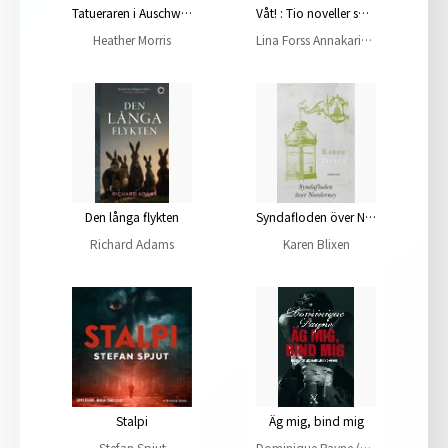
Tatueraren i Auschwitz
Våt! : Tio noveller som får dig att komma
Heather Morris
Lina Forss Annakarin Svedberg Daniel Möller
Den långa flykten
Syndafloden över Norderney
Richard Adams
Karen Blixen
Stalpi
Äg mig, bind mig
Stefan Spjut
Dominique Payne (pseud.), Dominique Payne