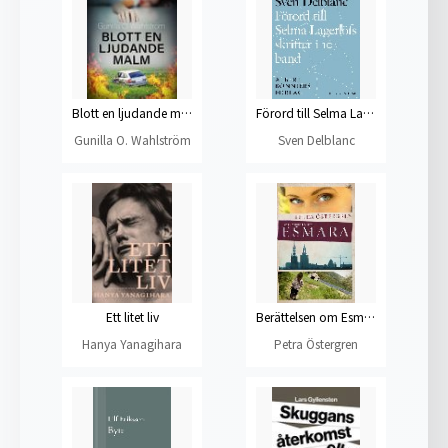
Blott en ljudande malm
Förord till Selma Lagerlöfs skrifter i 10 band
Gunilla O. Wahlström
Sven Delblanc
Ett litet liv
Berättelsen om Esmara
Hanya Yanagihara
Petra Östergren