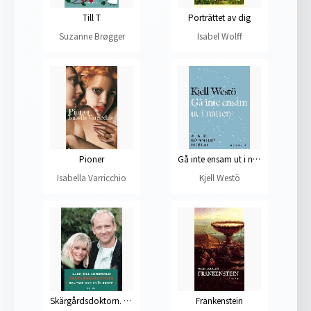
Till T
Porträttet av dig
Suzanne Brøgger
Isabel Wolff
Pioner
Gå inte ensam ut i natten
Isabella Varricchio
Kjell Westö
Skärgårdsdoktorn. Kräftor och kvällsdopp
Frankenstein