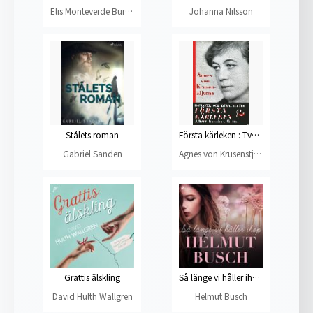
Elis Monteverde Burrau
Johanna Nilsson
Stålets roman
Första kärleken : Två små romaner
Gabriel Sanden
Agnes von Krusenstjerna
Grattis älskling
Så länge vi håller ihop
David Hulth Wallgren
Helmut Busch