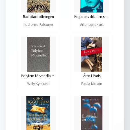
Barfotadrottningen
Krigarens dikt : en sannolik framställning av Alexander den stores handlingar och levnadsöden
Ildefonso Falcones
Artur Lundkvist
Polyfem förvandlad : roman
Åren i Paris
Willy Kyrklund
Paula McLain