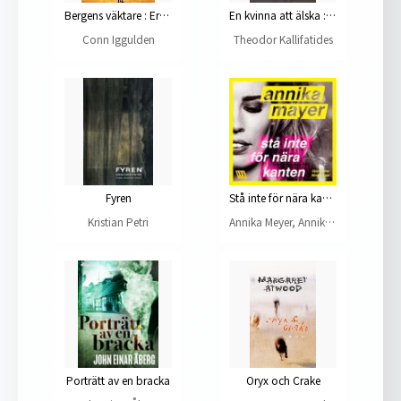
Bergens väktare : Erövraren III
En kvinna att älska : roman
Conn Iggulden
Theodor Kallifatides
Fyren
Stå inte för nära kanten
Kristian Petri
Annika Meyer, Annika Mayer
Porträtt av en bracka
Oryx och Crake