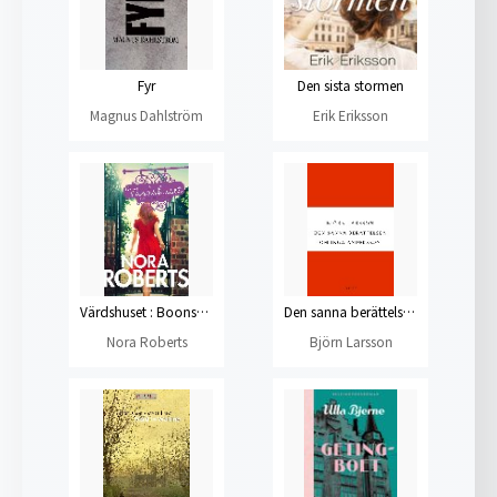
Fyr
Den sista stormen
Magnus Dahlström
Erik Eriksson
Värdshuset : BoonsBorotrilogi del 1
Den sanna berättelsen om Inga Andersson
Nora Roberts
Björn Larsson