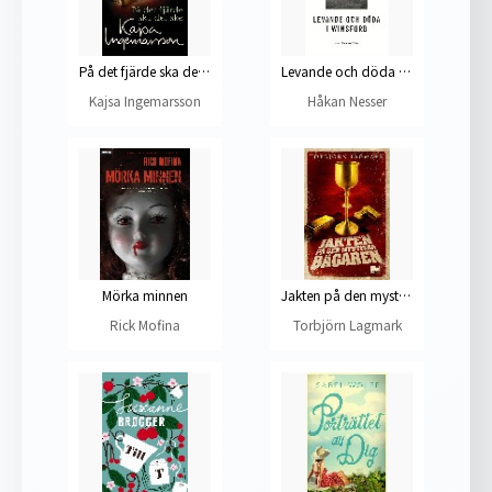
På det fjärde ska det ske
Levande och döda i Winsford
Kajsa Ingemarsson
Håkan Nesser
Mörka minnen
Jakten på den mystiska bägaren
Rick Mofina
Torbjörn Lagmark