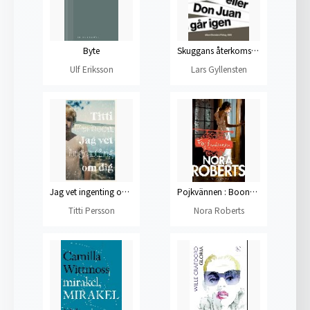
Byte
Skuggans återkomst eller Don Juan går igen
Ulf Eriksson
Lars Gyllensten
Jag vet ingenting om dig
Pojkvännen : Boonsborotrilogin del 2
Titti Persson
Nora Roberts