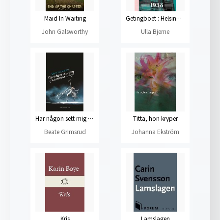
Maid In Waiting
Getingboet : Helsingforsroman
John Galsworthy
Ulla Bjerne
Har någon sett mig någon annanstans?
Titta, hon kryper
Beate Grimsrud
Johanna Ekström
Kris
Lamslagen