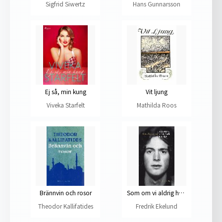
Sigfrid Siwertz
Hans Gunnarsson
Ej så, min kung
Vit ljung
Viveka Starfelt
Mathilda Roos
Brännvin och rosor
Som om vi aldrig hade gått här
Theodor Kallifatides
Fredrik Ekelund