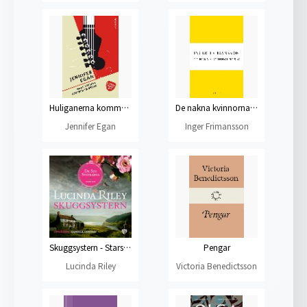
Huliganerna kommer på besök
De nakna kvinnornas ö
Jennifer Egan
Inger Frimansson
Skuggsystern - Stars bok
Pengar
Lucinda Riley
Victoria Benedictsson