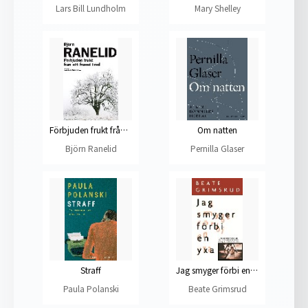
Lars Bill Lundholm
Mary Shelley
Förbjuden frukt från ett fruset träd
Om natten
Björn Ranelid
Pernilla Glaser
Straff
Jag smyger förbi en yxa
Paula Polanski
Beate Grimsrud