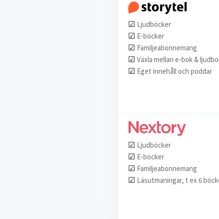
☑︎
Ljudböcker
☑︎
E-böcker
☑︎
Familjeabonnemang
☑︎
Växla mellan e-bok & ljudbo
☑︎
Eget innehåll och poddar
☑︎
Ljudböcker
☑︎
E-böcker
☑︎
Familjeabonnemang
☑︎
Läsutmaningar, t ex 6 böck