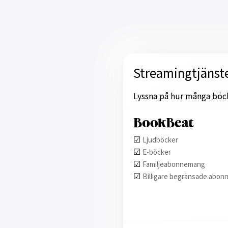
Streamingtjänst
Lyssna på hur många böcker
☑︎
Ljudböcker
☑︎
E-böcker
☑︎
Familjeabonnemang
☑︎
Billigare begränsade abon