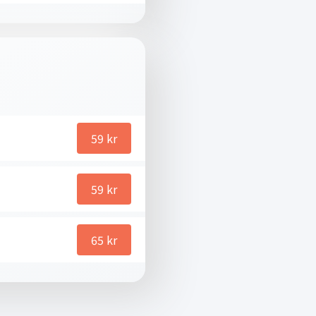
59
kr
59
kr
65
kr