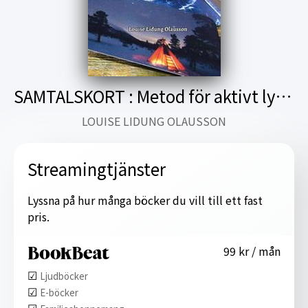
SAMTALSKORT : Metod för aktivt lyssnande och kreativa uttryck
LOUISE LIDUNG OLAUSSON
Streamingtjänster
Lyssna på hur många böcker du vill till ett fast
pris.
99 kr / mån
☑︎
Ljudböcker
☑︎
E-böcker
☑︎