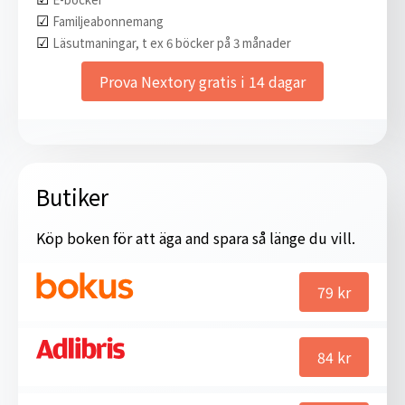
☑︎
Familjeabonnemang
☑︎
Läsutmaningar, t ex 6 böcker på 3 månader
Prova Nextory gratis i 14 dagar
Butiker
Köp boken för att äga and spara så länge du vill.
79
kr
84
kr