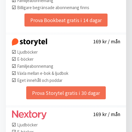
Familjeabonnemang
☑︎
Billigare begränsade abonnemang finns
Prova Bookbeat gratis i 14 dagar
169 kr / mån
☑︎
Ljudböcker
☑︎
E-böcker
☑︎
Familjeabonnemang
☑︎
Växla mellan e-bok & ljudbok
☑︎
Eget innehåll och poddar
Prova Storytel gratis i 30 dagar
169 kr / mån
☑︎
Ljudböcker
☑︎
E-böcker