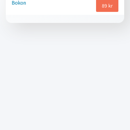
Bokon
89
kr