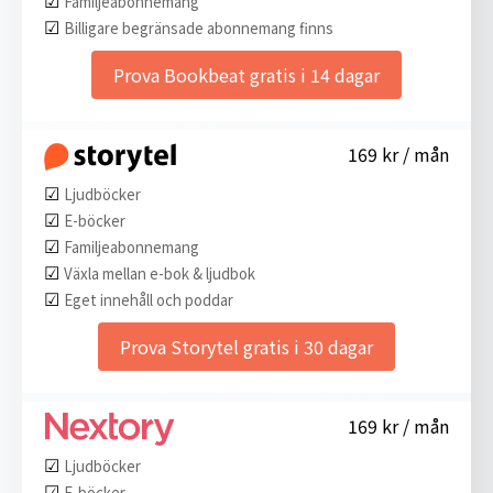
Familjeabonnemang
☑︎
Billigare begränsade abonnemang finns
Prova Bookbeat gratis i 14 dagar
169 kr / mån
☑︎
Ljudböcker
☑︎
E-böcker
☑︎
Familjeabonnemang
☑︎
Växla mellan e-bok & ljudbok
☑︎
Eget innehåll och poddar
Prova Storytel gratis i 30 dagar
169 kr / mån
☑︎
Ljudböcker
☑︎
E-böcker