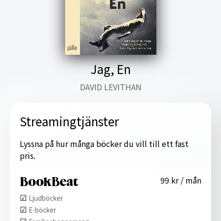
Jag, En
DAVID LEVITHAN
Streamingtjänster
Lyssna på hur många böcker du vill till ett fast
pris.
99 kr / mån
☑︎
Ljudböcker
☑︎
E-böcker
☑︎