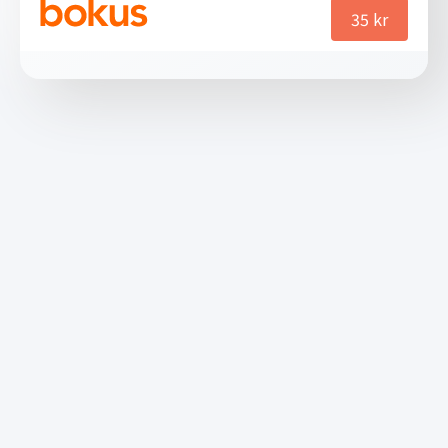
35
kr