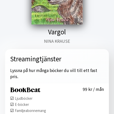
Vargol
NINA KRAUSE
Streamingtjänster
Lyssna på hur många böcker du vill till ett fast
pris.
99 kr / mån
☑︎
Ljudböcker
☑︎
E-böcker
☑︎
Familjeabonnemang