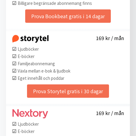
☑︎
Billigare begränsade abonnemang finns
Prova Bookbeat gratis i 14 dagar
169 kr / mån
☑︎
Ljudböcker
☑︎
E-böcker
☑︎
Familjeabonnemang
☑︎
Växla mellan e-bok & ljudbok
☑︎
Eget innehåll och poddar
Prova Storytel gratis i 30 dagar
169 kr / mån
☑︎
Ljudböcker
☑︎
E-böcker