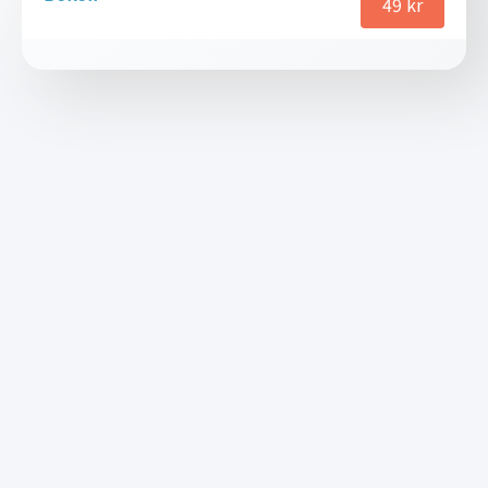
49
kr