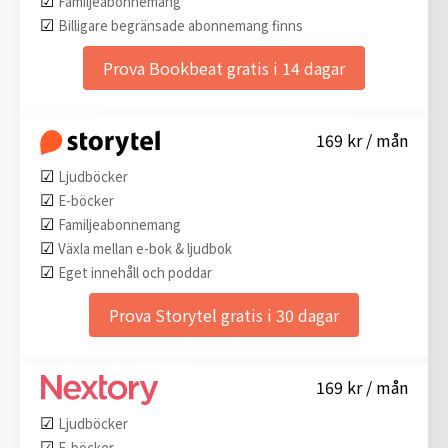
Familjeabonnemang
☑︎
Billigare begränsade abonnemang finns
Prova Bookbeat gratis i 14 dagar
169 kr / mån
☑︎
Ljudböcker
☑︎
E-böcker
☑︎
Familjeabonnemang
☑︎
Växla mellan e-bok & ljudbok
☑︎
Eget innehåll och poddar
Prova Storytel gratis i 30 dagar
169 kr / mån
☑︎
Ljudböcker
☑︎
E-böcker