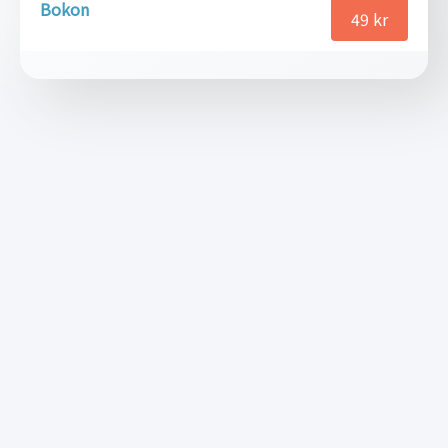
Bokon
49
kr