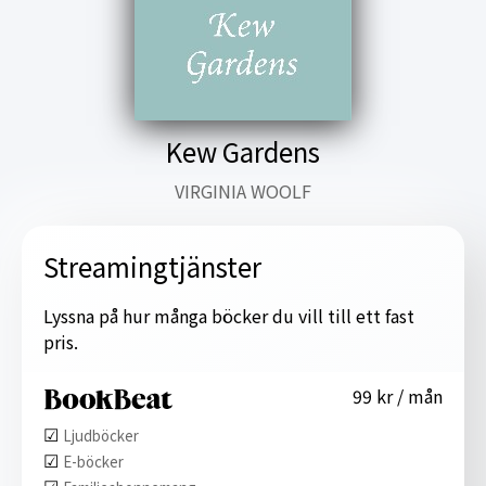
Kew Gardens
VIRGINIA WOOLF
Streamingtjänster
Lyssna på hur många böcker du vill till ett fast
pris.
99 kr / mån
☑︎
Ljudböcker
☑︎
E-böcker
☑︎