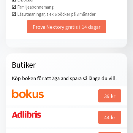
☑︎
Familjeabonnemang
☑︎
Läsutmaningar, t ex 6 böcker på 3 månader
Prova Nextory gratis i 14 dagar
Butiker
Köp boken för att äga and spara så länge du vill.
39
kr
44
kr