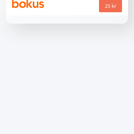
25
kr