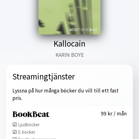
Kallocain
KARIN BOYE
Streamingtjänster
Lyssna på hur många böcker du vill till ett fast
pris.
99 kr / mån
☑︎
Ljudböcker
☑︎
E-böcker
☑︎