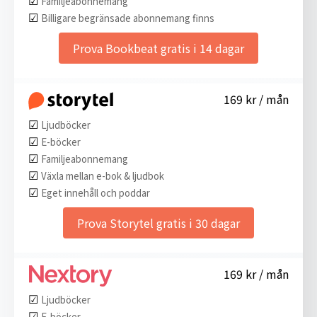
Familjeabonnemang
☑︎
Billigare begränsade abonnemang finns
Prova Bookbeat gratis i 14 dagar
169 kr / mån
☑︎
Ljudböcker
☑︎
E-böcker
☑︎
Familjeabonnemang
☑︎
Växla mellan e-bok & ljudbok
☑︎
Eget innehåll och poddar
Prova Storytel gratis i 30 dagar
169 kr / mån
☑︎
Ljudböcker
☑︎
E-böcker