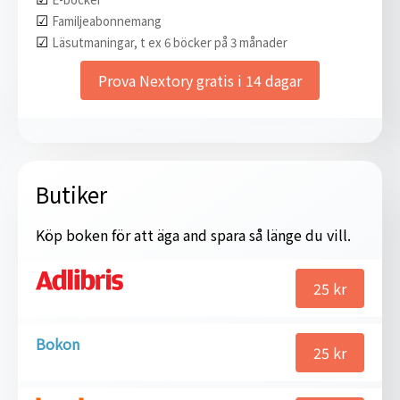
☑︎
Familjeabonnemang
☑︎
Läsutmaningar, t ex 6 böcker på 3 månader
Prova Nextory gratis i 14 dagar
Butiker
Köp boken för att äga and spara så länge du vill.
25
kr
Bokon
25
kr