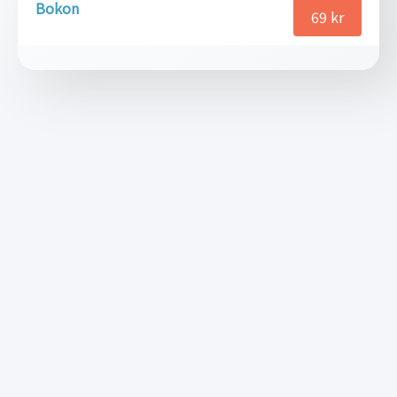
Bokon
69
kr