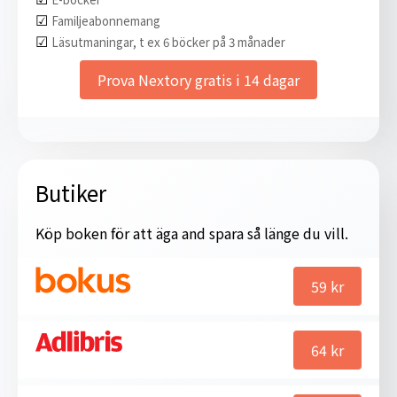
☑︎
Familjeabonnemang
☑︎
Läsutmaningar, t ex 6 böcker på 3 månader
Prova Nextory gratis i 14 dagar
Butiker
Köp boken för att äga and spara så länge du vill.
59
kr
64
kr