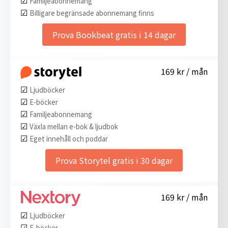
Familjeabonnemang
☑︎
Billigare begränsade abonnemang finns
Prova Bookbeat gratis i 14 dagar
169 kr / mån
☑︎
Ljudböcker
☑︎
E-böcker
☑︎
Familjeabonnemang
☑︎
Växla mellan e-bok & ljudbok
☑︎
Eget innehåll och poddar
Prova Storytel gratis i 30 dagar
169 kr / mån
☑︎
Ljudböcker
☑︎
E-böcker