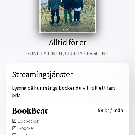
Alltid för er
GUNILLA LINDH, CECILIA BERGLUND
Streamingtjänster
Lyssna på hur många böcker du vill till ett fast
pris.
99 kr / mån
☑︎
Ljudböcker
☑︎
E-böcker
☑︎