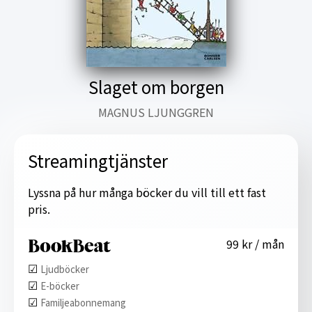
Slaget om borgen
MAGNUS LJUNGGREN
Streamingtjänster
Lyssna på hur många böcker du vill till ett fast
pris.
99 kr / mån
☑︎
Ljudböcker
☑︎
E-böcker
☑︎
Familjeabonnemang