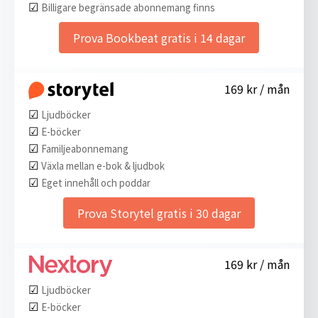
☑︎
Billigare begränsade abonnemang finns
Prova Bookbeat gratis i 14 dagar
169 kr / mån
☑︎
Ljudböcker
☑︎
E-böcker
☑︎
Familjeabonnemang
☑︎
Växla mellan e-bok & ljudbok
☑︎
Eget innehåll och poddar
Prova Storytel gratis i 30 dagar
169 kr / mån
☑︎
Ljudböcker
☑︎
E-böcker