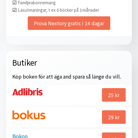
☑︎
Familjeabonnemang
☑︎
Läsutmaningar, t ex 6 böcker på 3 månader
Prova Nextory gratis i 14 dagar
Butiker
Köp boken för att äga and spara så länge du vill.
25
kr
29
kr
Bokon