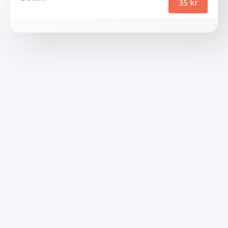
35
kr