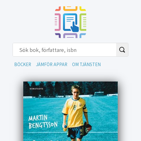
BÖCKER
JÄMFÖR APPAR
OM TJÄNSTEN