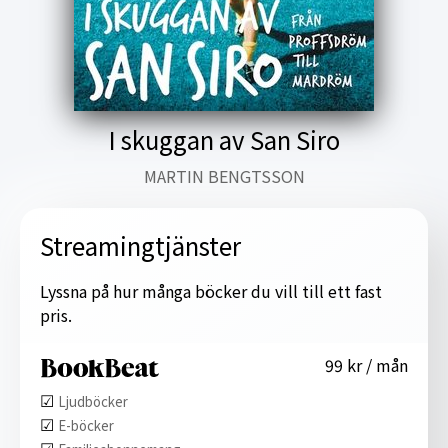
I skuggan av San Siro
MARTIN BENGTSSON
Streamingtjänster
Lyssna på hur många böcker du vill till ett fast
pris.
99 kr / mån
☑︎
Ljudböcker
☑︎
E-böcker
☑︎