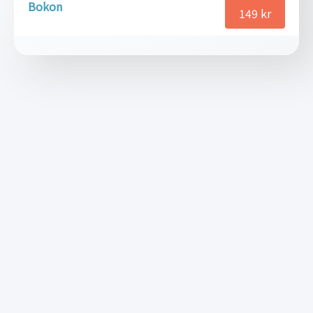
Bokon
149
kr