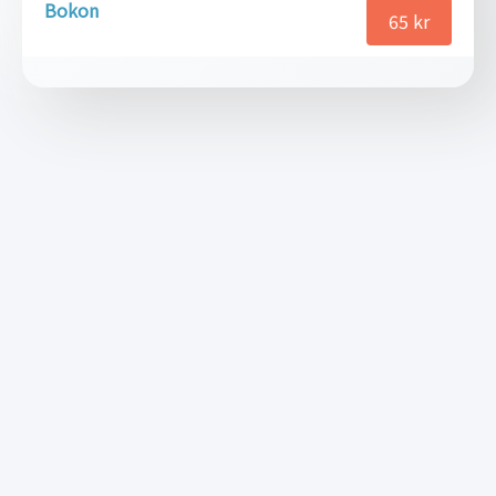
Bokon
65
kr