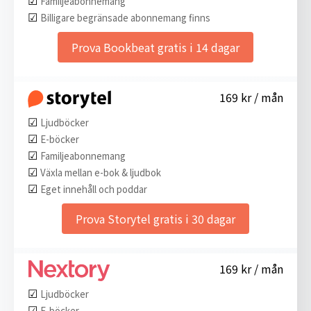
Familjeabonnemang
☑︎
Billigare begränsade abonnemang finns
Prova Bookbeat gratis i 14 dagar
169 kr / mån
☑︎
Ljudböcker
☑︎
E-böcker
☑︎
Familjeabonnemang
☑︎
Växla mellan e-bok & ljudbok
☑︎
Eget innehåll och poddar
Prova Storytel gratis i 30 dagar
169 kr / mån
☑︎
Ljudböcker
☑︎
E-böcker