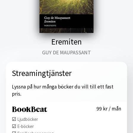
Eremiten
GUY DE MAUPASSANT
Streamingtjänster
Lyssna på hur många böcker du vill till ett fast
pris.
99 kr / mån
☑︎
Ljudböcker
☑︎
E-böcker
☑︎