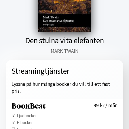
Den stulna vita elefanten
MARK TWAIN
Streamingtjänster
Lyssna på hur många böcker du vill till ett fast
pris.
99 kr / mån
☑︎
Ljudböcker
☑︎
E-böcker
☑︎