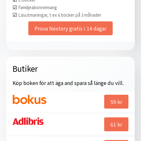
☑︎
Familjeabonnemang
☑︎
Läsutmaningar, t ex 6 böcker på 3 månader
Prova Nextory gratis i 14 dagar
Butiker
Köp boken för att äga and spara så länge du vill.
59
kr
61
kr