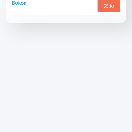
Bokon
65
kr