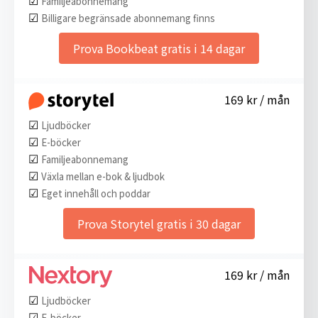
Familjeabonnemang
☑︎
Billigare begränsade abonnemang finns
Prova Bookbeat gratis i 14 dagar
169 kr / mån
☑︎
Ljudböcker
☑︎
E-böcker
☑︎
Familjeabonnemang
☑︎
Växla mellan e-bok & ljudbok
☑︎
Eget innehåll och poddar
Prova Storytel gratis i 30 dagar
169 kr / mån
☑︎
Ljudböcker
☑︎
E-böcker