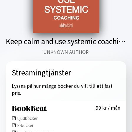
Keep calm and use systemic coaching
UNKNOWN AUTHOR
Streamingtjänster
Lyssna på hur många böcker du vill till ett fast
pris.
99 kr / mån
☑︎
Ljudböcker
☑︎
E-böcker
☑︎