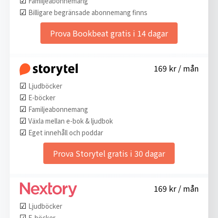
Familjeabonnemang
☑︎
Billigare begränsade abonnemang finns
Prova Bookbeat gratis i 14 dagar
169 kr / mån
☑︎
Ljudböcker
☑︎
E-böcker
☑︎
Familjeabonnemang
☑︎
Växla mellan e-bok & ljudbok
☑︎
Eget innehåll och poddar
Prova Storytel gratis i 30 dagar
169 kr / mån
☑︎
Ljudböcker
☑︎
E-böcker