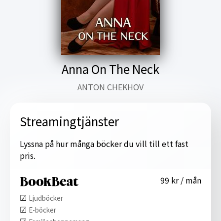
Anna On The Neck
ANTON CHEKHOV
Streamingtjänster
Lyssna på hur många böcker du vill till ett fast
pris.
99 kr / mån
☑︎
Ljudböcker
☑︎
E-böcker
☑︎