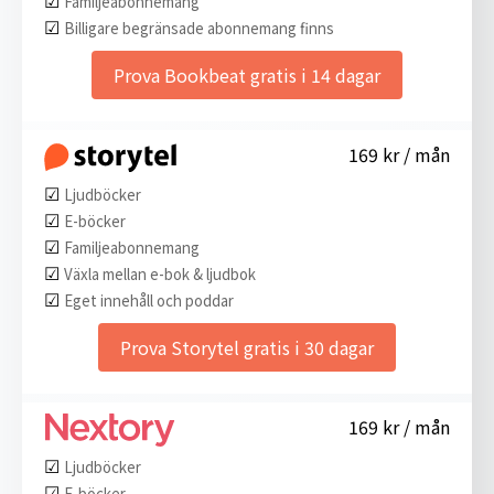
Familjeabonnemang
☑︎
Billigare begränsade abonnemang finns
Prova Bookbeat gratis i 14 dagar
169 kr / mån
☑︎
Ljudböcker
☑︎
E-böcker
☑︎
Familjeabonnemang
☑︎
Växla mellan e-bok & ljudbok
☑︎
Eget innehåll och poddar
Prova Storytel gratis i 30 dagar
169 kr / mån
☑︎
Ljudböcker
☑︎
E-böcker